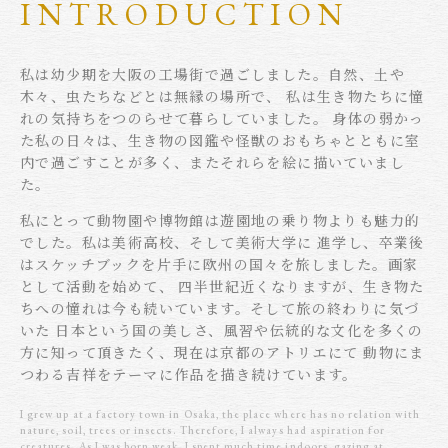
INTRODUCTION
私は幼少期を大阪の工場街で過ごしました。自然、土や
木々、虫たちなどとは無縁の場所で、 私は生き物たちに憧
れの気持ちをつのらせて暮らしていました。 身体の弱かっ
た私の日々は、生き物の図鑑や怪獣のおもちゃとともに室
内で過ごすことが多く、またそれらを絵に描いていまし
た。
私にとって動物園や博物館は遊園地の乗り物よりも魅力的
でした。私は美術高校、そして美術大学に 進学し、卒業後
はスケッチブックを片手に欧州の国々を旅しました。画家
として活動を始めて、 四半世紀近くなりますが、生き物た
ちへの憧れは今も続いています。そして旅の終わりに気づ
いた 日本という国の美しさ、風習や伝統的な文化を多くの
方に知って頂きたく、現在は京都のアトリエにて 動物にま
つわる吉祥をテーマに作品を描き続けています。
I grew up at a factory town in Osaka, the place where has no relation with
nature, soil, trees or insects. Therefore, I always had aspiration for
creatures. As I was born weak, I spent much time indoors, gazing at