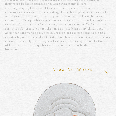
illustrated books of animals or playing with monster toys.
Not only playing,I also loved to draw them. In my childhood, zoos and
museums were much more interesting than rides at playlands. I studied at
Art high school and Art University. After graduation, I traveled many
countries in Europe with a sketchbook under my arm. It has been nearly a
quarter of century since I started my carrier as an artist. Yet I still have
aspiration for creatures, just the same as I had been at my childhood.
After traveling various countries, I recognized certain esthetics in the
country Japan. I then wished to introduce Japanese traditional culture and
custom. Currently, I paint my works at my studio in Kyoto, in the theme
of Japanese ancient auspicious stories concerning animals .
Jun Sato
View Art Works