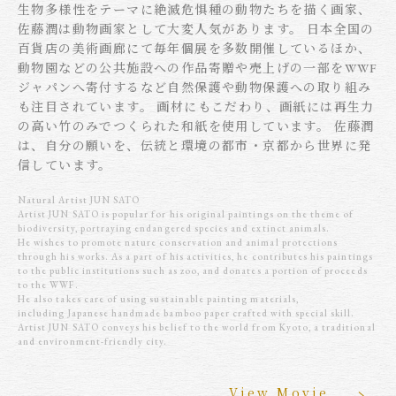
生物多様性をテーマに絶滅危惧種の動物たちを描く画家、
佐藤潤は動物画家として大変人気があります。 日本全国の
百貨店の美術画廊にて毎年個展を多数開催しているほか、
動物園などの公共施設への作品寄贈や売上げの一部をWWF
ジャパンへ寄付するなど自然保護や動物保護への取り組み
も注目されています。 画材にもこだわり、画紙には再生力
の高い竹のみでつくられた和紙を使用しています。 佐藤潤
は、自分の願いを、伝統と環境の都市・京都から世界に発
信しています。
Natural Artist JUN SATO
Artist JUN SATO is popular for his original paintings on the theme of
biodiversity, portraying endangered species and extinct animals.
He wishes to promote nature conservation and animal protections
through his works. As a part of his activities, he contributes his paintings
to the public institutions such as zoo, and donates a portion of proceeds
to the WWF.
He also takes care of using sustainable painting materials,
including Japanese handmade bamboo paper crafted with special skill.
Artist JUN SATO conveys his belief to the world from Kyoto, a traditional
and environment-friendly city.
View Movie