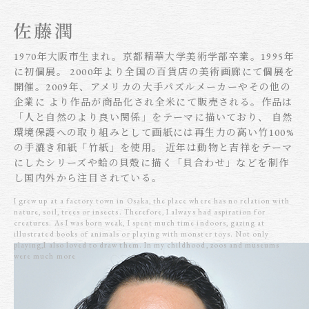
1970年大阪市生まれ。京都精華大学美術学部卒業。1995年
に初個展。 2000年より全国の百貨店の美術画廊にて個展を
開催。2009年、アメリカの大手パズルメーカーやその他の
企業に より作品が商品化され全米にて販売される。作品は
「人と自然のより良い関係」をテーマに描いており、 自然
環境保護への取り組みとして画紙には再生力の高い竹100%
の手漉き和紙「竹紙」を使用。 近年は動物と吉祥をテーマ
にしたシリーズや蛤の貝殻に描く「貝合わせ」などを制作
し国内外から注目されている。
I grew up at a factory town in Osaka, the place where has no relation with
nature, soil, trees or insects. Therefore, I always had aspiration for
creatures. As I was born weak, I spent much time indoors, gazing at
illustrated books of animals or playing with monster toys. Not only
playing,I also loved to draw them. In my childhood, zoos and museums
were much more