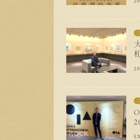
2
2
O
2
E