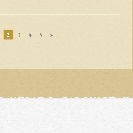
2
3
4
5
»