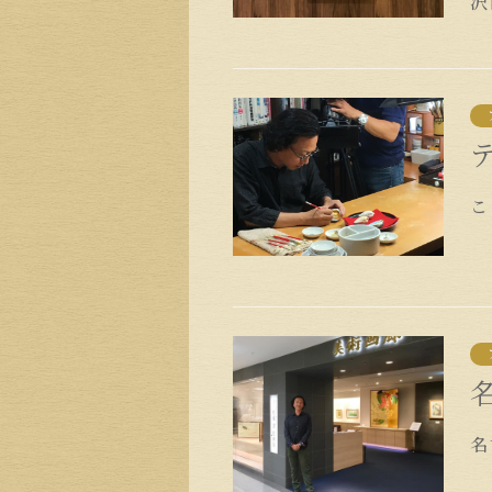
沢
こ
名