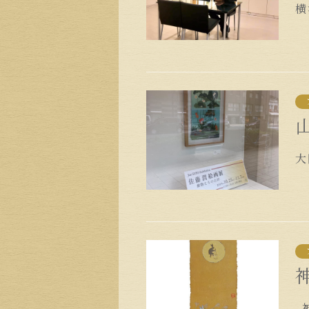
横
大
神