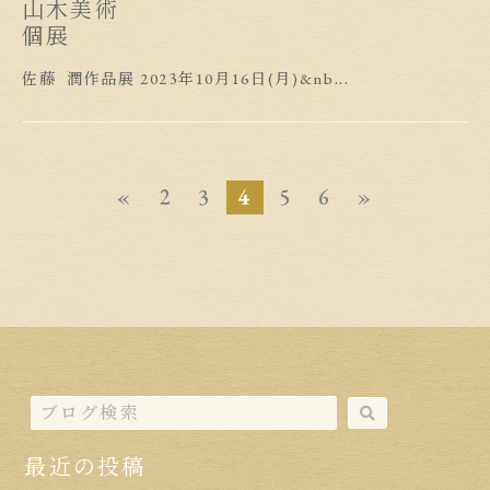
山木美術
個展
佐藤 潤作品展 2023年10月16日(月)&nb...
«
2
3
4
5
6
»
最近の投稿