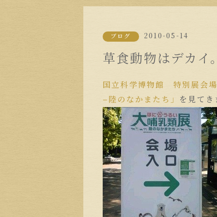
2010-05-14
ブログ
草食動物はデカイ
国立科学博物館 特別展会
−陸のなかまたち」
を見てき