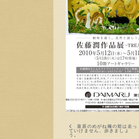
皇居のめがね橋の前は走っ
ていけません、歩きましょ
う。