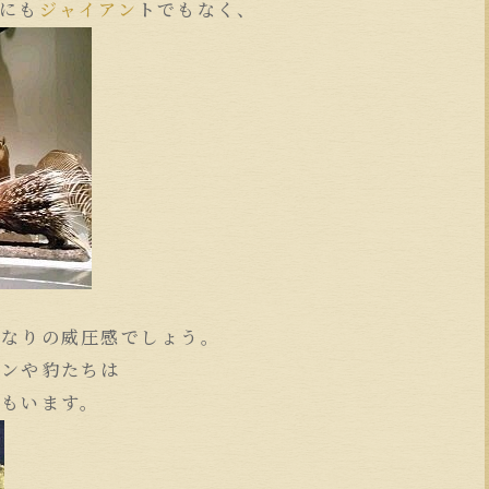
にも
ジャイアン
トでもなく、
。
かなりの威圧感でしょう。
オンや豹たちは
おもいます。