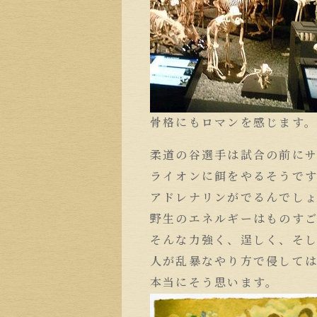
骨格にもロマンを感じます
柔道の谷選手は試合の前に
ライオンに餌をやるそうで
アドレナリンがでるんでし
野生のエネルギーはものす
そんな力強く、逞しく、そ
人が乱暴なやり方で侵して
本当にそう思います。