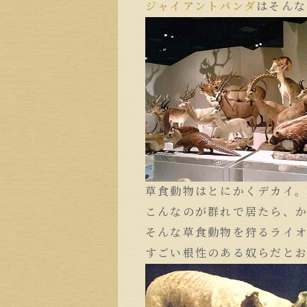
ジャイアントパンダ
はそんな
草食動物はとにかくデカイ
こんなのが群れで居たら、
そんな草食動物を狩るライ
すごい根性のある奴らだと