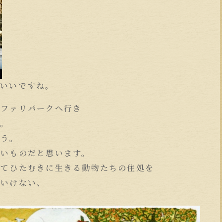
。いいですね。
サファリパークへ行き
す。
ょう。
ごいものだと思います。
してひたむきに生きる動物たちの住処を
はいけない、