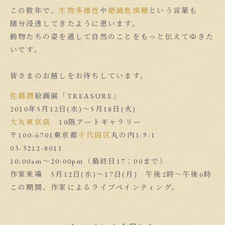
この数年で、
生物多様性
や
絶滅危惧種
という言葉も
随分浸透してきたように思います。
動物たちの姿を通して自然のことをもっと伝えてゆきた
いです。
皆さまのお越しをお待ちしています。
佐藤潤
絵画展「TREASURE」
2010年5月12日(水)〜5月18日(火)
大丸東京店
10階アートギャラリー
〒100-6701東京都
千代田区
丸の内1-9-1
03-3212-8011
10:00am〜20:00pm（最終日17：00まで）
作家来場 5月12日(水)〜17日(月) 午後2時〜午後6時
この期間、作家によるライブペインティング。