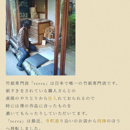
竹紙専門店「terra」は日本で唯一の竹紙専門店です。
紙すきをされている職人さんとの
直接のやりとりから
仕入
れておられるので
時には僕の作品に合ったものを
漉いてもらったりしていただいてます。
「terra」は最近、
寺町通
り沿いのお店から
西陣
のほう
へ移転しました。