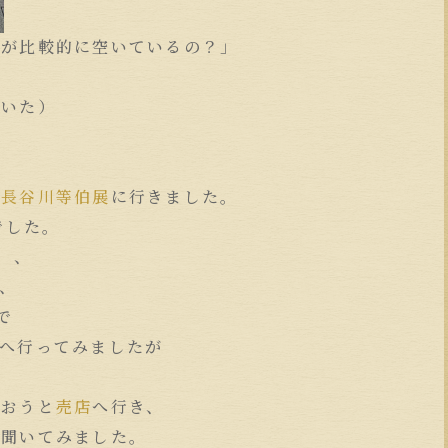
日が比較的に空いているの？」
ていた）
の長谷川等伯展
に行きました。
でした。
、、
、
で
へ行ってみましたが
買おうと
売店
へ行き、
を聞いてみました。