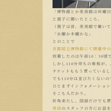
「博物館とか美術館は何曜
と朋子に聞いたところ、
（朋子は昔、美術館で働い
「水曜か木曜かな」
とのことで
京都国立博物館にて開催中
到着したのは午前10：30頃
しかし110分待ちの看板が、
チケットももう買っているし
でも110分は並びたくないの
ひとまずインフォメーション
そこも人だかり。
折角来たし、図録だけでも
売店
のスタッフの方にお話