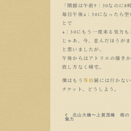
「開館は午前9：30なのに
毎日午後4：30になったら
とで
4：30にもう一度来る気力
じゃあ、今、並んだほうが
と思いましたが、
午後からはアトリエの描き
致し方なく帰宅。
僕はもう
等伯
展には行かな
チケット、どうしよう。
北山大橋〜上賀茂橋 桜の
魅力