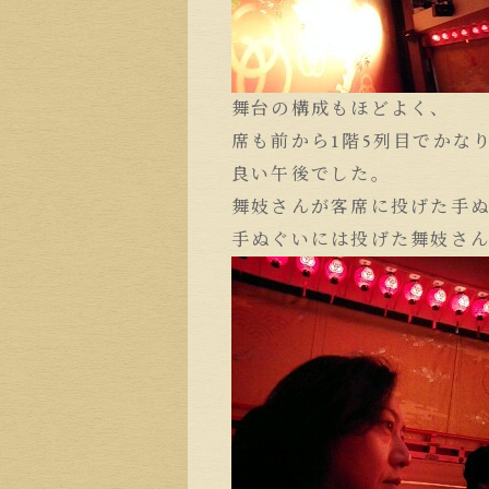
舞台の構成もほどよく、
席も前から1階5列目でかな
良い午後でした。
舞妓さんが客席に投げた手
手ぬぐいには投げた舞妓さ