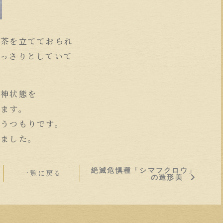
お茶を立てておられ
あっさりとしていて
精神状態を
します。
かうつもりです。
いました。
絶滅危惧種「シマフクロウ」
一覧に戻る
の造形美