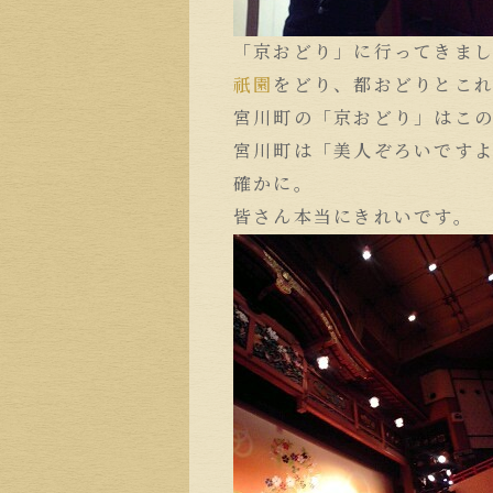
「京おどり」に行ってきま
祇園
をどり、都おどりとこ
宮川町の「京おどり」はこ
宮川町は「美人ぞろいです
確かに。
皆さん本当にきれいです。