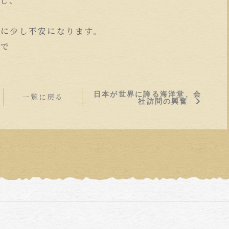
すし、
さに少し不安になります。
ので
日本が世界に誇る海洋堂、会
一覧に戻る
社訪問の興奮