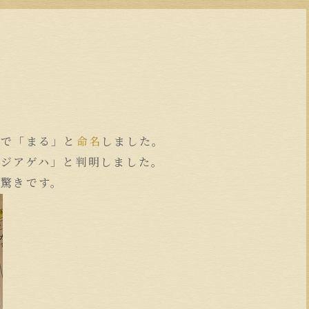
ので「まる」と
命名
しました。
スジアゲハ」と判明しました。
は驚きです。