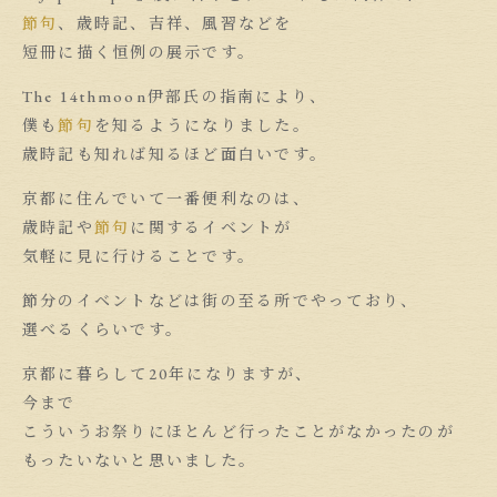
節句
、歳時記、吉祥、風習などを
短冊に描く恒例の展示です。
The 14thmoon伊部氏の指南により、
僕も
節句
を知るようになりました。
歳時記も知れば知るほど面白いです。
京都に住んでいて一番便利なのは、
歳時記や
節句
に関するイベントが
気軽に見に行けることです。
節分のイベントなどは街の至る所でやっており、
選べるくらいです。
京都に暮らして20年になりますが、
今まで
こういうお祭りにほとんど行ったことがなかったのが
もったいないと思いました。