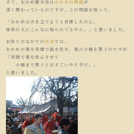
さて、おかめ節分会は
おかめの物語
が
深く関わっているのですが、この物語を知って、
「おかめは夫を立てようと自害したのに、
後世の人にこんなに知られてるやん。」と思いました。
お祭りのなかでの
狂言
では、
おかめが鬼を笑顔で説き伏せ、鬼の小槌を貰うのですが
「笑顔で鬼を改心させて
小槌まで貰うとはすごいやり手だ。」
と思いました。