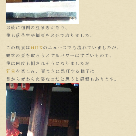
最後に恒例の豆まきがあり、
僕も落花生や福豆を必死で取りました。
この風景は
NHK
のニュースでも流れていましたが、
観客の豆を取ろうとするパワーはすごいもので、
僕は何度も倒されそうになりましたが
狂言
を楽しみ、豆まきに熱狂する様子は
昔から変わらぬ姿なのだと思うと感慨もあります。