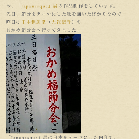
今、
「Japanesque」展
の作品制作をしています。
先日、節分をテーマにした絵を描いたばかりなので
昨日は
千本釈迦堂
（
大報恩寺
）の
おかめ節分会へ行ってきました。
「Japanesque」展は日本をテーマにした内容で、