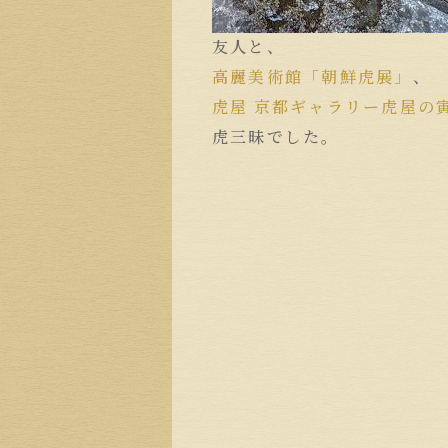
友人と、
高麗美術館「朝鮮虎展」
、
虎屋 京都ギャラリー虎屋の
虎三昧でした。