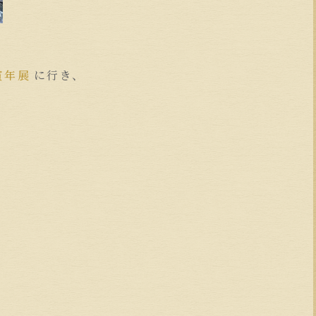
寅年展
に行き、