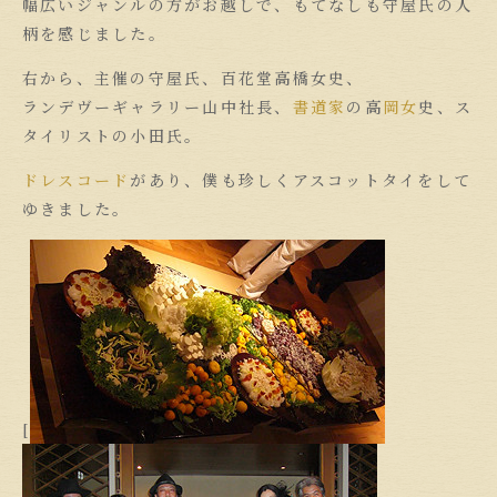
幅広いジャンルの方がお越しで、もてなしも守屋氏の人
柄を感じました。
右から、主催の守屋氏、百花堂高橋女史、
ランデヴーギャラリー山中社長、
書道家
の高
岡女
史、ス
タイリストの小田氏。
ドレスコード
があり、僕も珍しくアスコットタイをして
ゆきました。
[