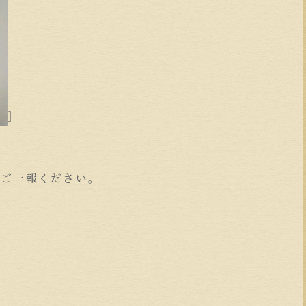
]
非ご一報ください。