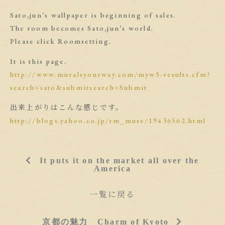
Sato,jun’s wallpaper is beginning of sales.
The room becomes Sato,jun’s world.
Please click Roomsetting.
It is this page.
http://www.muralsyourway.com/myw5-results.cfm?
search=sato&submitsearch=Submit
出来上がりはこんな感じです。
http://blogs.yahoo.co.jp/rm_muse/19436562.html
It puts it on the market all over the
America
一覧に戻る
京都の魅力 Charm of Kyoto