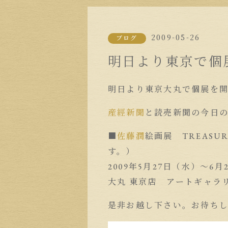
2009-05-26
ブログ
明日より東京で個
明日より東京大丸で個展を
産經新聞
と読売新聞の今日
■
佐藤潤
絵画展 TREAS
す。）
2009年5月27日（水）〜6
大丸 東京店 アートギャラ
是非お越し下さい。お待ち