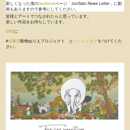
新しくなった僕の
facebook
ページ「JunSato News Letter」に動
画もありますので参考にしてください。
皆様とアートでつながれたらと思っています。
楽しい作品をお待ちしています。
SNS
に
#
佐藤潤
動物ぬりえプロジェクト と
ハッシュタグ
をつけてくだ
さい。