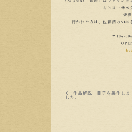
「品 shina 銀座」はファッ
キヒヨー株式
皆
行かれた方は、佐藤潤のSN
〒104-0
OPE
ht
作品解説 冊子を製作しま
した。