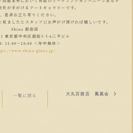
ション流通業界において有数のリーディングカンパニーであるタ
会社が手がけるアートギャラリーです。
様、是非お立ち寄りください。
Sを見ましたとスタッフにお声がけ頂ければ嬉しいです。
Shina 銀座店
061 東京都中央区銀座5-5-6三平ビル
N: 11:00〜20:00 ＜年中無休＞
tps://www.shina-ginza.jp/
大丸百貨店 鳳凰会
一覧に戻る