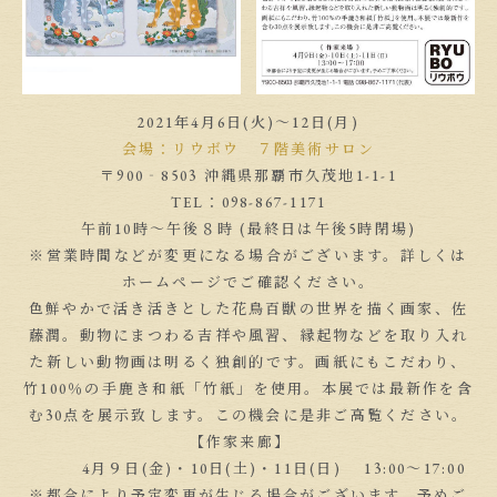
2021年4月6日(火)～12日(月)
会場：リウボウ ７階美術サロン
〒900‐8503 沖縄県那覇市久茂地1-1-1
TEL：098-867-1171
午前10時～午後８時 (最終日は午後5時閉場)
※営業時間などが変更になる場合がございます。詳しくは
ホームページでご確認ください。
色鮮やかで活き活きとした花鳥百獣の世界を描く画家、佐
藤潤。動物にまつわる吉祥や風習、縁起物などを取り入れ
た新しい動物画は明るく独創的です。画紙にもこだわり、
竹100％の手鹿き和紙「竹紙」を使用。本展では最新作を含
む30点を展示致します。この機会に是非ご高覧ください。
【作家来廊】
4月９日(金)・10日(土)・11日(日) 13:00～17:00
※都合により予定変更が生じる場合がございます。予めご