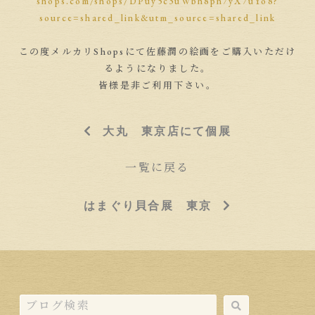
shops.com/shops/DPuy5c3uWbh8pn7yX7uYo8?
source=shared_link&utm_source=shared_link
この度メルカリShopsにて佐藤潤の絵画をご購入いただけ
るようになりました。
皆様是非ご利用下さい。
大丸 東京店にて個展
一覧に戻る
はまぐり貝合展 東京