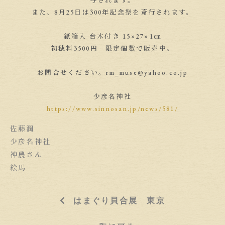
与されます。
また、8月25日は300年記念祭を斎行されます。
紙箱入 台木付き 15×27×1㎝
初穂料3500円 限定個数で販売中。
お問合せください。rm_muse@yahoo.co.jp
少彦名神社
https://www.sinnosan.jp/news/581/
佐藤潤
少彦名神社
神農さん
絵馬
はまぐり貝合展 東京