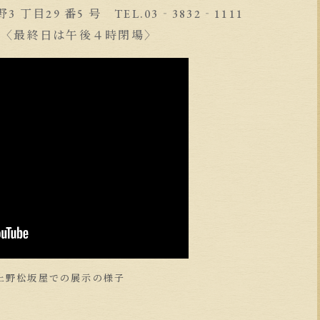
3 丁目29 番5 号 TEL.03‐3832‐1111
分〈最終日は午後４時閉場〉
上野松坂屋での展示の様子