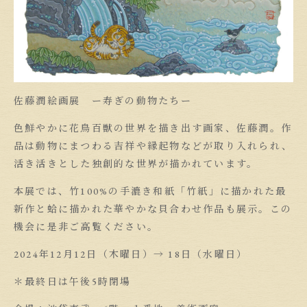
佐藤潤絵画展 ー寿ぎの動物たちー
色鮮やかに花鳥百獣の世界を描き出す画家、佐藤潤。作
品は動物にまつわる吉祥や縁起物などが取り入れられ、
活き活きとした独創的な世界が描かれています。
本展では、竹100%の手漉き和紙「竹紙」に描かれた最
新作と蛤に描かれた華やかな貝合わせ作品も展示。この
機会に是非ご高覧ください。
2024年12月12日（木曜日）→ 18日（水曜日）
＊最終日は午後5時閉場