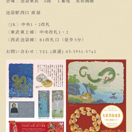
会場：池袋東武 6階 １番地 美術画廊
池袋駅西口 直結
〈JR〉中央1・2改札
〈東武東上線〉中央改札1・2
〈西武池袋線〉B1改札口（徒歩3分）
お問い合わせ：TEL.(直通) 03-5951-5742