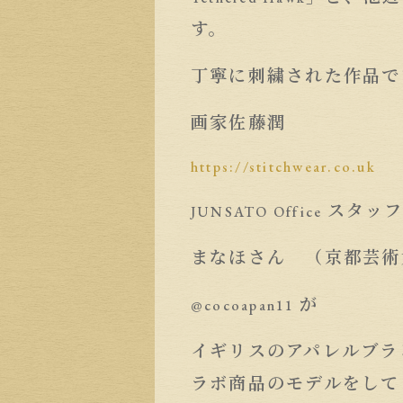
す。
丁寧に刺繍された作品で
画家佐藤潤
https://stitchwear.co.uk
スタッ
JUNSATO Office
まなほさん （京都芸術
が
@cocoapan11
イギリスのアパレルブラ
ラボ商品のモデルをして