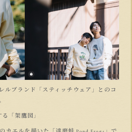
レルブランド「スティッチウェア」とのコ
。
する「架鷹図
」
のカエルを描いた「達磨蛙
」で
Pond Frogs