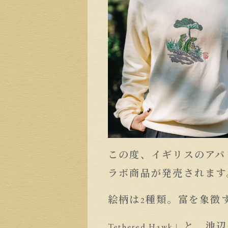
この度、イギリスのアパ
ラボ商品が発売されます
絵柄は
種類。富を象徴
2
」と、池辺
Tethered Hawk