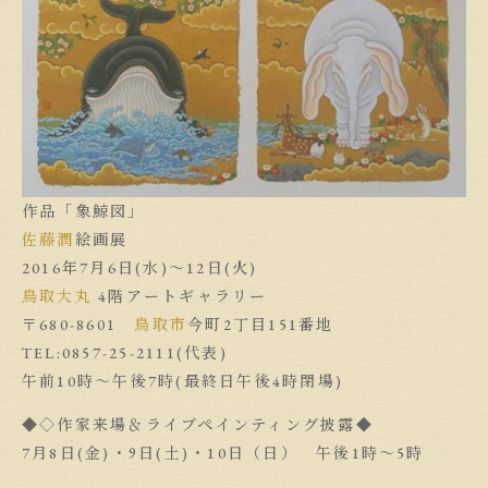
作品「象鯨図」
佐藤潤
絵画展
2016年7月6日(水)〜12日(火)
鳥取大丸
4階アートギャラリー
〒680-8601
鳥取市
今町2丁目151番地
TEL:0857-25-2111(代表)
午前10時〜午後7時(最終日午後4時閉場)
◆◇作家来場＆ライブペインティング披露◆
7月8日(金)・9日(土)・10日（日） 午後1時〜5時