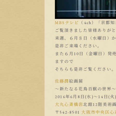
MBSテレビ
（4ch）「京都
ご覧頂きました皆様ありが
来週、６月８日（水曜日）
是非ご来場ください。
また６月10日（金曜日）発
ますので
そちらも是非ご覧ください
佐藤潤
絵画展
〜新たなる花鳥百獣の世界
2016年6月8日(水)〜14日(火
大丸心斎橋店
北館12階美術
〒542-8501
大阪市中央区
心