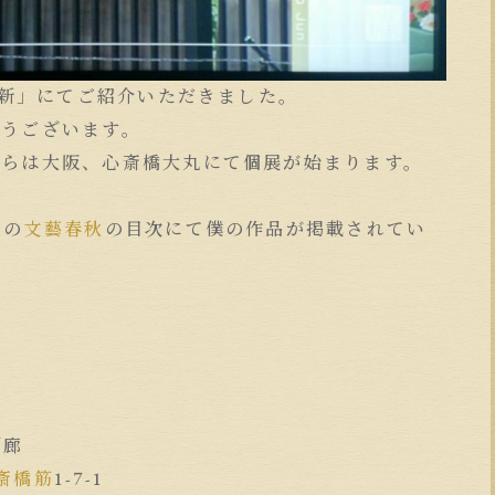
知新」にてご紹介いただきました。
とうございます。
からは大阪、心斎橋大丸にて個展が始まります。
売の
文藝春秋
の目次にて僕の作品が掲載されてい
。
〜
)
画廊
斎橋筋
1-7-1