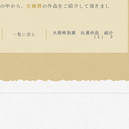
品の中から、
佐藤潤
の作品をご紹介して頂きまし
！
大美特別展 出展作品 紹介
一覧に戻る
（１）