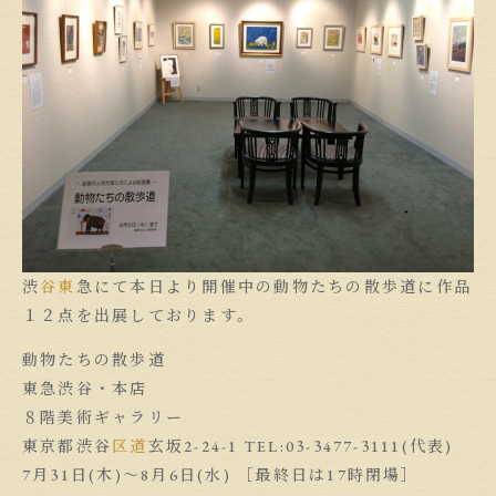
渋
谷東
急にて本日より開催中の動物たちの散歩道に作品
１２点を出展しております。
動物たちの散歩道
東急渋谷・本店
８階美術ギャラリー
東京都渋谷
区道
玄坂2-24-1 TEL:03-3477-3111(代表)
7月31日(木)〜8月6日(水) ［最終日は17時閉場］