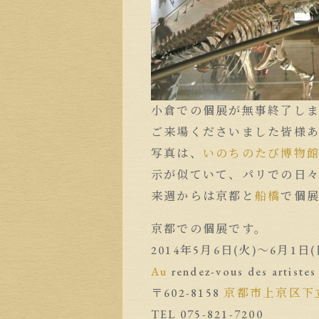
小倉での個展が無事終了し
ご来場くださいました皆様
写真は、
いのちのたび博物
示が似ていて、パリでの日
来週からは京都と
船橋
で個
京都での個展です。
2014年5月6日(火)〜6月1日(
Au
rendez-vous des ar
〒602-8158
京都市
上京区
下
TEL 075-821-7200