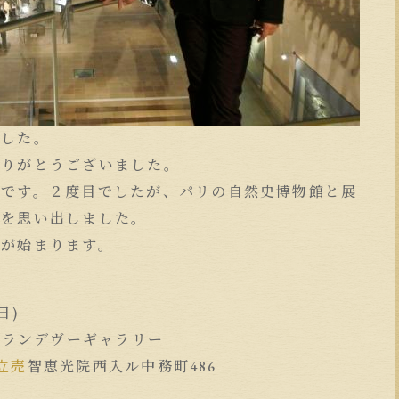
ました。
ありがとうございました。
館
です。２度目でしたが、パリの自然史博物館と展
々を思い出しました。
展が始まります。
日)
tistes ランデヴーギャラリー
立売
智恵光院西入ル中務町486