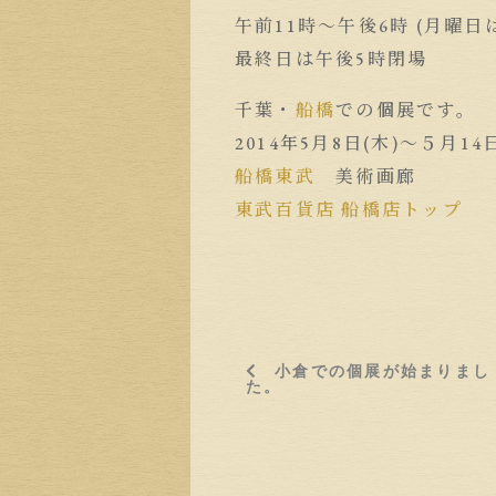
午前11時〜午後6時 (月曜
最終日は午後5時閉場
千葉・
船橋
での個展です。
2014年5月8日(木)〜５月14日
船橋
東武
美術画廊
東武百貨店 船橋店トップ
小倉での個展が始まりまし
た。