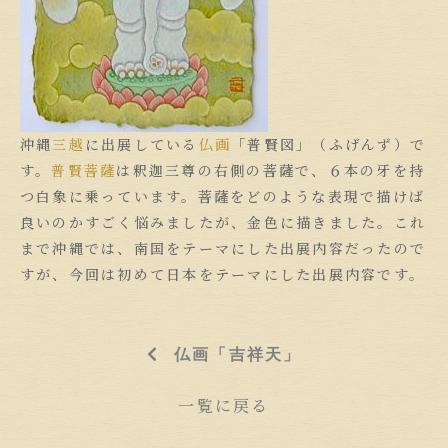
沖縄
三越
に出展している
仏画
「普賢図」（ふげんず）で
す。
普賢菩薩
は釈迦三尊の右側の菩薩で、６本の牙を持
つ白象に乗っています。菩薩をどのような表現で描けば
良いのかすごく悩みましたが、金色に描きました。これ
まで沖縄では、南国をテーマにした出展内容だったので
すが、今回は初めて日本をテーマにした出展内容です。
仏画「吉祥天」
一覧に戻る