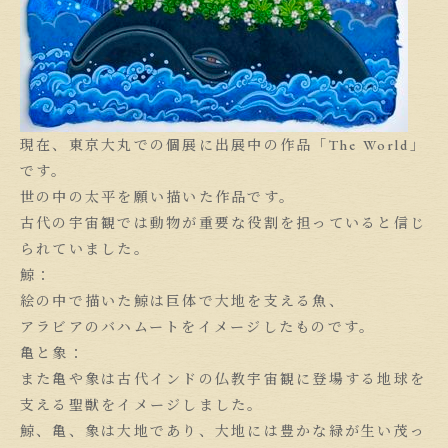
現在、東京大丸での個展に出展中の作品「The World」
です。
世の中の太平を願い描いた作品です。
古代の宇宙観では動物が重要な役割を担っていると信じ
られていました。
鯨：
絵の中で描いた鯨は巨体で大地を支える魚、
アラビアのバハムートをイメージしたものです。
亀と象：
また亀や象は古代インドの仏教宇宙観に登場する地球を
支える聖獣をイメージしました。
鯨、亀、象は大地であり、大地には豊かな緑が生い茂っ