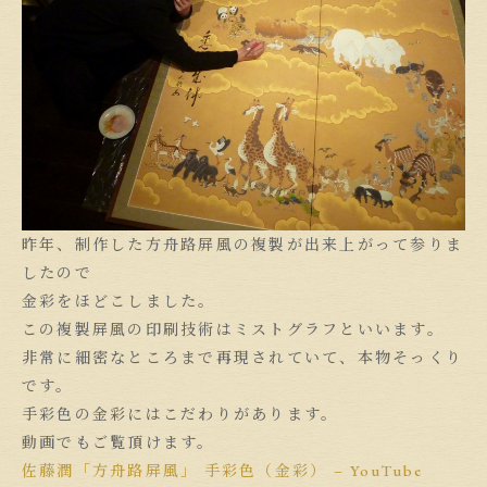
昨年、制作した方舟路屏風の複製が出来上がって参りま
したので
金彩をほどこしました。
この複製屏風の印刷技術はミストグラフといいます。
非常に細密なところまで再現されていて、本物そっくり
です。
手彩色の金彩にはこだわりがあります。
動画でもご覧頂けます。
佐藤潤「方舟路屏風」 手彩色（金彩） – YouTube