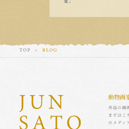
道」
TOP
BLOG
動物画
作品の画
まずはこ
のメディ