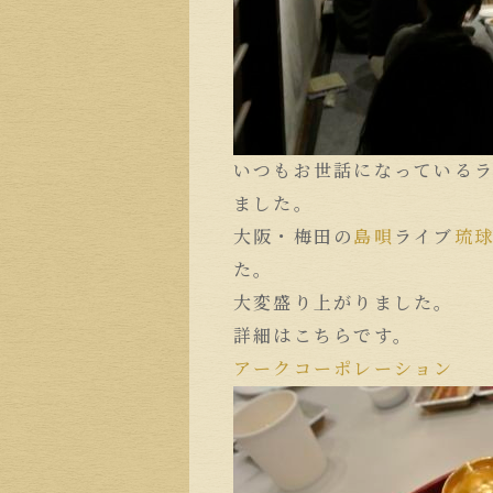
いつもお世話になっている
ました。
大阪・梅田の
島唄
ライブ
琉
た。
大変盛り上がりました。
詳細はこちらです。
アークコーポレーション