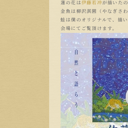
蓮の花は
伊藤若冲
が描いた
金魚は柳沢淇園（やなぎさ
蛙は僕のオリジナルで、描
会場にてご覧頂けます。