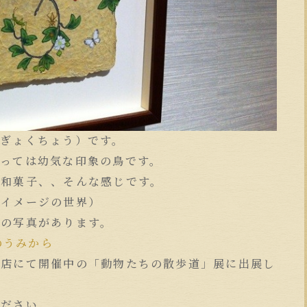
ぎょくちょう）です。
とっては幼気な印象の鳥です。
は和菓子、、そんな感じです。
いイメージの世界）
鳥の写真があります。
 におのうみから
本店にて開催中の「動物たちの散歩道」展に出展し
ください。