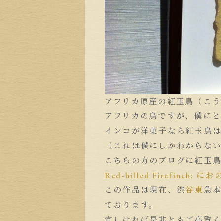
アフリカ原産の紅玉鳥（こう
アフリカの鳥ですが、僕に
インコが洋菓子なら紅玉鳥
（これは僕にしかわからな
こちらの方のブログに紅玉
Red-billed Firefinch:
この作品は現在、渋
谷東
急
ております。
宜しければ是非ともご高覧