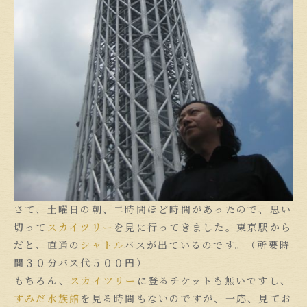
さて、土曜日の朝、二時間ほど時間があったので、思い
切って
スカイツリー
を見に行ってきました。東京駅から
だと、直通の
シャトル
バスが出ているのです。（所要時
間３０分バス代５００円）
もちろん、
スカイツリー
に登るチケットも無いですし、
すみだ水族館
を見る時間もないのですが、一応、見てお