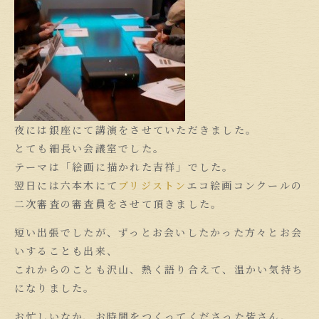
夜には銀座にて講演をさせていただきました。
とても細長い会議室でした。
テーマは「絵画に描かれた吉祥」でした。
翌日には六本木にて
ブリジストン
エコ絵画コンクールの
二次審査の審査員をさせて頂きました。
短い出張でしたが、ずっとお会いしたかった方々とお会
いすることも出来、
これからのことも沢山、熱く語り合えて、温かい気持ち
になりました。
お忙しいなか、お時間をつくってくださった皆さん、