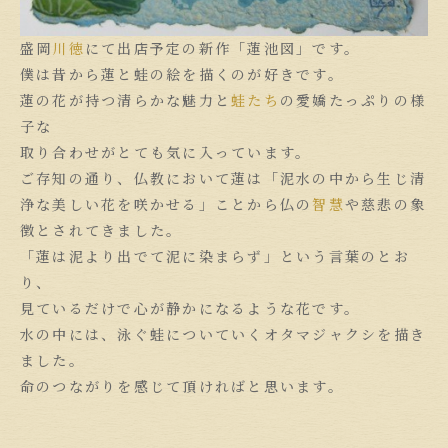
盛岡
川徳
にて出店予定の新作「蓮池図」です。
僕は昔から蓮と蛙の絵を描くのが好きです。
蓮の花が持つ清らかな魅力と
蛙たち
の愛嬌たっぷりの様
子な
取り合わせがとても気に入っています。
ご存知の通り、仏教において蓮は「泥水の中から生じ清
浄な美しい花を咲かせる」ことから仏の
智慧
や慈悲の象
徴とされてきました。
「蓮は泥より出でて泥に染まらず」という言葉のとお
り、
見ているだけで心が静かになるような花です。
水の中には、泳ぐ蛙についていくオタマジャクシを描き
ました。
命のつながりを感じて頂ければと思います。