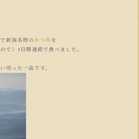
んで新潟名物の
かつ丼
を
ので）3日間連続で食べました。
思い切った一品です。