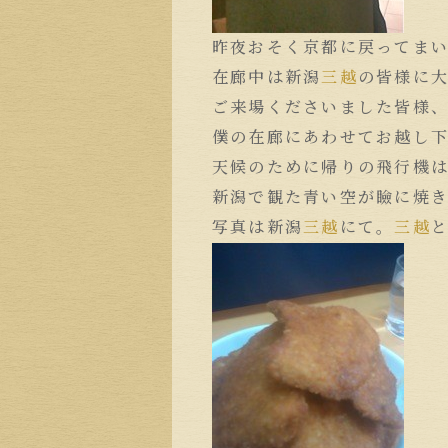
昨夜おそく京都に戻ってま
在廊中は新潟
三越
の皆様に
ご来場くださいました皆様
僕の在廊にあわせてお越し
天候のために帰りの飛行機
新潟で観た青い空が瞼に焼
写真は新潟
三越
にて。
三越