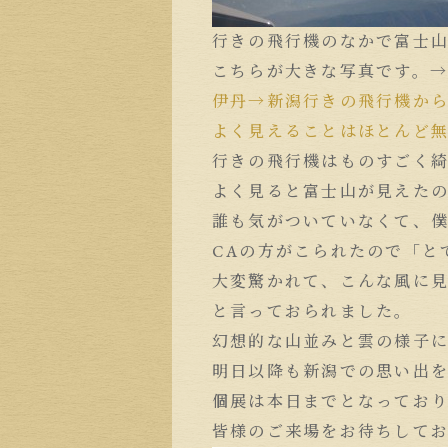
行きの飛行機のなかで富士
こちらが大きな写真です。
伊丹→新潟行きの飛行機から
よく見えることはほとんど
行きの飛行機はものすごく
よく見ると富士山が見えた
誰も気がついていなくて、
CAの方がこられたので「と
大変驚かれて、こんな風に
と言っておられました。
幻想的な山並みと雲の様子
明日以降も新潟での思い出
個展は本日までとなってお
皆様のご来場をお待ちして