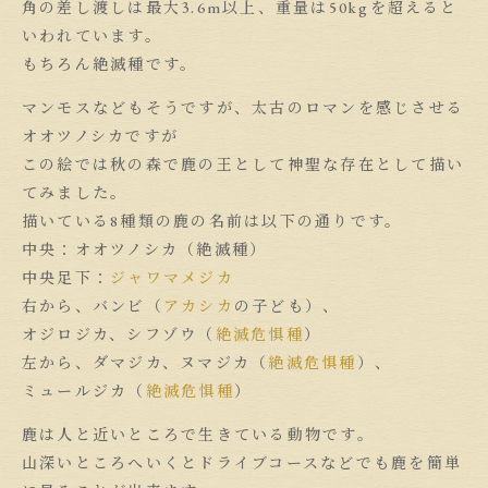
角の差し渡しは最大3.6m以上、重量は50kgを超えると
いわれています。
もちろん絶滅種です。
マンモスなどもそうですが、太古のロマンを感じさせる
オオツノシカですが
この絵では秋の森で鹿の王として神聖な存在として描い
てみました。
描いている8種類の鹿の名前は以下の通りです。
中央：オオツノシカ（絶滅種）
中央足下：
ジャワマメジカ
右から、バンビ（
アカシカ
の子ども）、
オジロジカ、シフゾウ（
絶滅危惧種
）
左から、ダマジカ、ヌマジカ（
絶滅危惧種
）、
ミュールジカ（
絶滅危惧種
）
鹿は人と近いところで生きている動物です。
山深いところへいくとドライブコースなどでも鹿を簡単