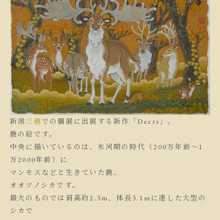
新潟
三越
での個展に出展する新作「Deers」。
鹿の絵です。
中央に描いているのは、氷河期の時代（200万年前〜1
万2000年前）に
マンモスなどと生きていた鹿、
オオツノシカです。
最大のものでは肩高約2.3m、体長3.1mに達した大型の
シカで