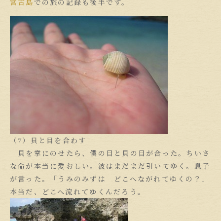
宮古島
での旅の記録も後半です。
（7）貝と目を合わす
貝を掌にのせたら、僕の目と貝の目が合った。ちいさ
な命が本当に愛おしい。波はまだまだ引いてゆく。息子
が言った。「うみのみずは どこへながれてゆくの？」
本当だ、どこへ流れてゆくんだろう。