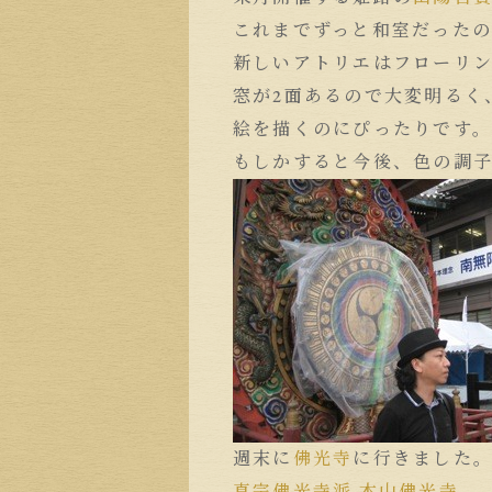
これまでずっと和室だった
新しいアトリエはフローリ
窓が2面あるので大変明るく
絵を描くのにぴったりです
もしかすると今後、色の調
週末に
佛光寺
に行きました
真宗佛光寺派 本山佛光寺