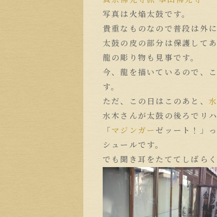
写真は火焔太鼓です。
貴重なものなので普段は外
太鼓の皮の部分は保護して
龍の彫り物も見事です。
今、龍を描いているので、
す。
ただ、この日はこのあと、
水木さんが太鼓の後ろでリ
「
マジンガー
ゼッート！」
シュールです。
でも聞き耳をたててしばら