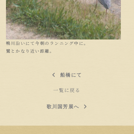
鴨川沿いにて今朝のランニング中に。
鷺とかなり近い距離。
船橋にて
一覧に戻る
歌川国芳展へ