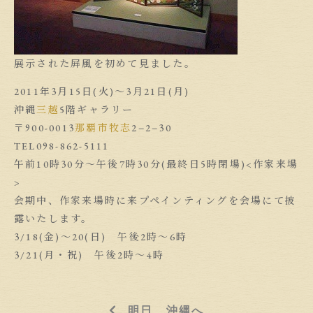
展示された屏風を初めて見ました。
2011年3月15日(火)〜3月21日(月)
沖縄
三越
5階ギャラリー
〒900-0013
那覇市
牧志
2−2−30
TEL098-862-5111
午前10時30分〜午後7時30分(最終日5時閉場)<作家来場
>
会期中、作家来場時に来プペインティングを会場にて披
露いたします。
3/18(金)〜20(日) 午後2時〜6時
3/21(月・祝) 午後2時〜4時
明日、沖縄へ