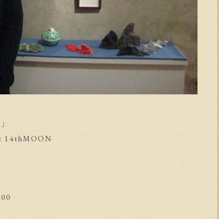
4」
e 14thMOON
00