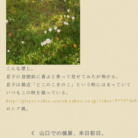
こんな感じ。
息子の登園前に喜ぶと思って見せてみたが怖がる。
息子は最近「どこのこきのこ」という唄にはまっていて
いつもこの唄を歌っている。
http://player.video.search.yahoo.co.jp/video/977f73
ロシア風。
山口での個展、本日初日。