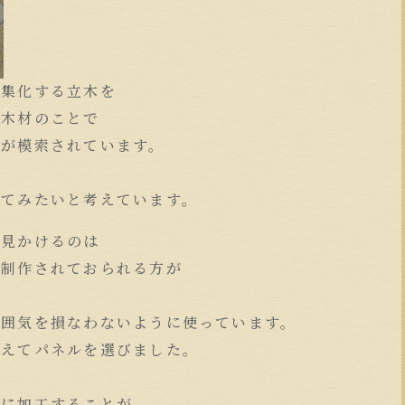
密集化する立木を
る木材のことで
途が模索されています。
してみたいと考えています。
く見かけるのは
て制作されておられる方が
雰囲気を損なわないように使っています。
あえてパネルを選びました。
板に加工することが