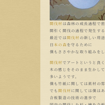
間伐材
は森林の成長過程で
間引く間伐の過程で発生す
最近では
間伐材
の新しい用
日
本の森
を守るために
僕もささやかな取り組みを
間伐材
でアートというと良
木の感じをそのまま生かし
多いようです。
僕も竹紙に関しては素材の
でも
間伐材
に関しては僕は
合板製造の技術の進歩で
国内の間伐した杉・檜を合