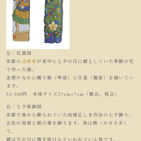
左：花扇図
京都の
近衛家
が宮中に七夕の日に献上していた季節の花
で作った扇。
金雲のなかに織り姫（琴座）と彦星（鷲座）を描いてい
ます。
52.500円 本体サイズ37cm×7cm（額込、税込）
右：七夕笹飾図
京都で昔から飾られていた由緒正しき作法の七夕飾り。
五色の短冊と梶の葉を飾ります。鳥は鵲（かささぎ）
で、
鵲は天の川に橋を掛けるといわれている鳥です。