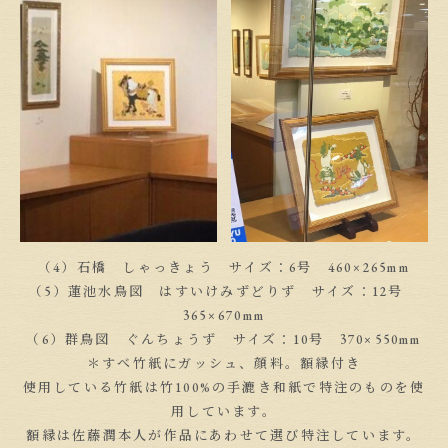
（4）石橋 しゃっきょう サイズ：6号 460×265mm
（5）蓮池水鳥図 はすいけみずどりず サイズ：12号
365×670mm
（6）群鳥図 ぐんちょうず サイズ：10号 370×550mm
＊すべ竹紙にガッシュ、顔料。額縁付き
使用している竹紙は竹100%の手漉き和紙で特注のものを使
用しています。
額縁は佐藤潤本人が作品にあわせて選び特注しています。