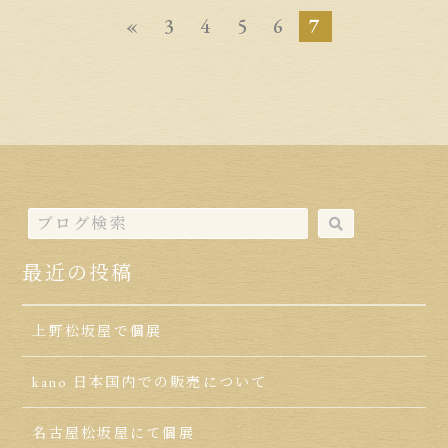
«
3
4
5
6
7
最近の投稿
上野松坂屋で個展
kano 日本国内での販売について
名古屋松坂屋にて個展